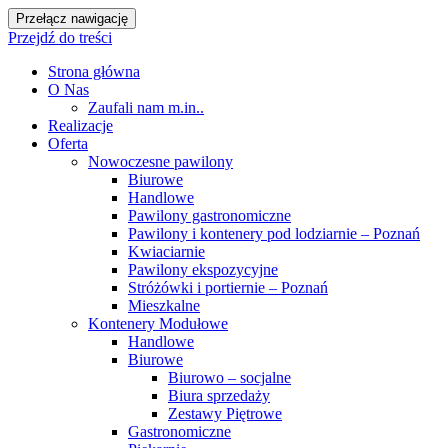
Przełącz nawigację
Przejdź do treści
Strona główna
O Nas
Zaufali nam m.in..
Realizacje
Oferta
Nowoczesne pawilony
Biurowe
Handlowe
Pawilony gastronomiczne
Pawilony i kontenery pod lodziarnie – Poznań
Kwiaciarnie
Pawilony ekspozycyjne
Stróżówki i portiernie – Poznań
Mieszkalne
Kontenery Modułowe
Handlowe
Biurowe
Biurowo – socjalne
Biura sprzedaży
Zestawy Piętrowe
Gastronomiczne