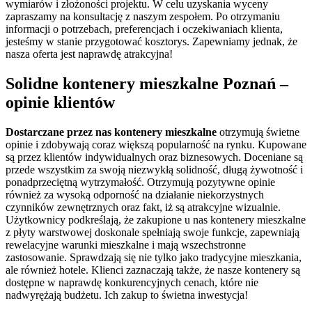
wymiarów i złożoności projektu. W celu uzyskania wyceny
zapraszamy na konsultację z naszym zespołem. Po otrzymaniu
informacji o potrzebach, preferencjach i oczekiwaniach klienta,
jesteśmy w stanie przygotować kosztorys. Zapewniamy jednak, że
nasza oferta jest naprawdę atrakcyjna!
Solidne kontenery mieszkalne Poznań –
opinie klientów
Dostarczane przez nas kontenery mieszkalne
otrzymują świetne
opinie i zdobywają coraz większą popularność na rynku. Kupowane
są przez klientów indywidualnych oraz biznesowych. Doceniane są
przede wszystkim za swoją niezwykłą solidność, długą żywotność i
ponadprzeciętną wytrzymałość. Otrzymują pozytywne opinie
również za wysoką odporność na działanie niekorzystnych
czynników zewnętrznych oraz fakt, iż są atrakcyjne wizualnie.
Użytkownicy podkreślają, że zakupione u nas kontenery mieszkalne
z płyty warstwowej doskonale spełniają swoje funkcje, zapewniają
rewelacyjne warunki mieszkalne i mają wszechstronne
zastosowanie. Sprawdzają się nie tylko jako tradycyjne mieszkania,
ale również hotele. Klienci zaznaczają także, że nasze kontenery są
dostępne w naprawdę konkurencyjnych cenach, które nie
nadwyrężają budżetu. Ich zakup to świetna inwestycja!