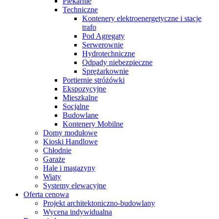
Piekarnie
Techniczne
Kontenery elektroenergetyczne i stacje
trafo
Pod Agregaty
Serwerownie
Hydrotechniczne
Odpady niebezpieczne
Sprężarkownie
Portiernie stróżówki
Ekspozycyjne
Mieszkalne
Socjalne
Budowlane
Kontenery Mobilne
Domy modułowe
Kioski Handlowe
Chłodnie
Garaże
Hale i magazyny
Wiaty
Systemy elewacyjne
Oferta cenowa
Projekt architektoniczno-budowlany
Wycena indywidualna