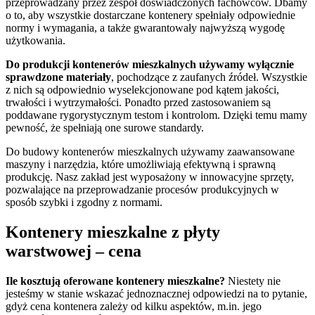
przeprowadzany przez zespół doświadczonych fachowców. Dbamy
o to, aby wszystkie dostarczane kontenery spełniały odpowiednie
normy i wymagania, a także gwarantowały najwyższą wygodę
użytkowania.
Do produkcji kontenerów mieszkalnych używamy wyłącznie
sprawdzone materiały
, pochodzące z zaufanych źródeł. Wszystkie
z nich są odpowiednio wyselekcjonowane pod kątem jakości,
trwałości i wytrzymałości. Ponadto przed zastosowaniem są
poddawane rygorystycznym testom i kontrolom. Dzięki temu mamy
pewność, że spełniają one surowe standardy.
Do budowy kontenerów mieszkalnych używamy zaawansowane
maszyny i narzędzia, które umożliwiają efektywną i sprawną
produkcję. Nasz zakład jest wyposażony w innowacyjne sprzęty,
pozwalające na przeprowadzanie procesów produkcyjnych w
sposób szybki i zgodny z normami.
Kontenery mieszkalne z płyty
warstwowej – cena
Ile kosztują oferowane kontenery mieszkalne?
Niestety nie
jesteśmy w stanie wskazać jednoznacznej odpowiedzi na to pytanie,
gdyż cena kontenera zależy od kilku aspektów, m.in. jego