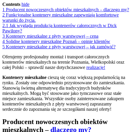
Contents
hide
1
Producent nowoczesnych obiektów mieszkalnych – dlaczego my?
2
Funkcjonalne kontenery mieszkalne zapewniają komfortowe
warunki do życia.
2.1
Jak wygląda produkcja kontenerów całorocznych w Dick
Pawilony?
3
Kontenery mieszkalne z płyty warstwowej – cena
4
Solidne kontenery mieszkalne Poznań – opinie klientów
5
Kontenery mieszkalne z płyty warstwowej – jak zamówić?
Oferujemy profesjonalny montaż i transport całorocznych
kontenerów mieszkalnych na terenie Poznania, Wielkopolski oraz
całej Polski – sprawdź nasze dotychczasowe
realizacje!
Kontenery mieszkalne
cieszą się coraz większą popularnością na
rynku. Zostały one odpowiednio przystosowane do zamieszkania.
Stanowią świetną alternatywę dla tradycyjnych budynków
mieszkalnych. Mogą być stosowane jako tymczasowe oraz stałe
miejsce zamieszkania. Wszystkie osoby zainteresowane zakupem
kontenerów mieszkalnych z płyty warstwowej zapraszamy
serdecznie do zapoznania się ze szczegółami naszej oferty!
Producent nowoczesnych obiektów
mieszkalnych –
dlaczego my?