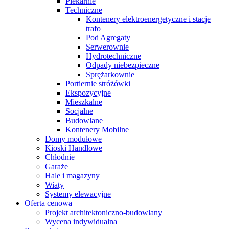
Piekarnie
Techniczne
Kontenery elektroenergetyczne i stacje
trafo
Pod Agregaty
Serwerownie
Hydrotechniczne
Odpady niebezpieczne
Sprężarkownie
Portiernie stróżówki
Ekspozycyjne
Mieszkalne
Socjalne
Budowlane
Kontenery Mobilne
Domy modułowe
Kioski Handlowe
Chłodnie
Garaże
Hale i magazyny
Wiaty
Systemy elewacyjne
Oferta cenowa
Projekt architektoniczno-budowlany
Wycena indywidualna