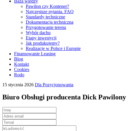
Baza wiedzy
Pawilon czy Kontener?
Najczęstsze pytania. FAQ
Standardy techniczne
Dokumentacja techniczna
Przygotowanie terenu
Wybór dachu
Etapy inwestycji
Jak produkujemy?
Realizacje w Polsce i Europie
Finansowanie Leasing
Blog
Kontakt
Cookies
Rodo
15 stycznia 2026
Dla Pozycjonowania
Biuro Obsługi producenta Dick Pawilony