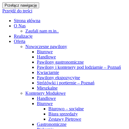
Przełącz nawigację
Przejdź do treści
Strona główna
O Nas
Zaufali nam m.in..
Realizacje
Oferta
Nowoczesne pawilony
Biurowe
Handlowe
Pawilony gastronomiczne
Pawilony i kontenery pod lodziarnie – Poznań
Kwiaciarnie
Pawilony ekspozycyjne
Stróżówki i portiernie – Poznań
Mieszkalne
Kontenery Modułowe
Handlowe
Biurowe
Biurowo – socjalne
Biura sprzedaży
Zestawy Piętrowe
Gastronomiczne