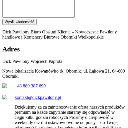
Wyślij wiadomość
Dick Pawilony Biuro Obsługi Klienta – Nowoczesne Pawilony
handlowe i Kontenery Biurowe Oborniki Wielkopolskie
Adres
Dick Pawilony Wojciech Paprota
Nowa lokalizacja Kowanówko (k. Obornik) ul. Łąkowa 21, 64-600
Oborniki
+48 889 387 690
kontakt@dickpawilony.pl
Dziękujemy za za zainteresowanie ofertą naszych produktów
premium na każde zapytanie staramy się odpowiadać w
ciągu kilku godzin roboczych Prosimy o cierpliwość w
weekendy orz dni ustawowo wolne od pracy – do Twojej
wiadomości wrócimy z kompletem informacji w najbliższy