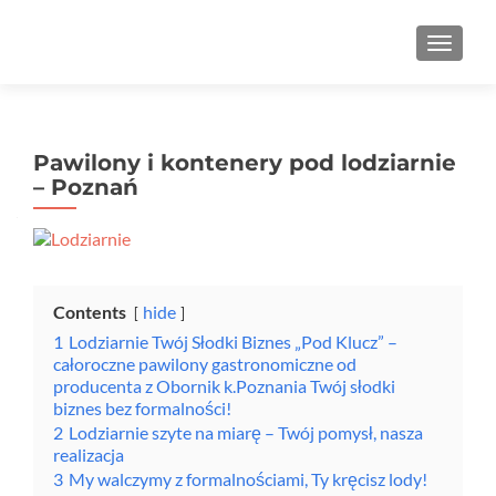
Przełą
Pawilony i kontenery pod lodziarnie
– Poznań
Contents
hide
1
Lodziarnie Twój Słodki Biznes „Pod Klucz” –
całoroczne pawilony gastronomiczne od
producenta z Obornik k.Poznania Twój słodki
biznes bez formalności!
2
Lodziarnie szyte na miarę – Twój pomysł, nasza
realizacja
3
My walczymy z formalnościami, Ty kręcisz lody!