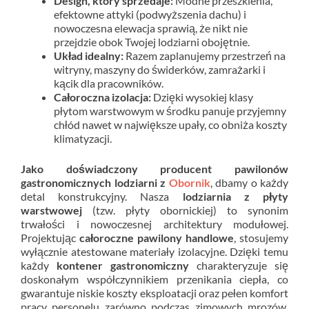
Design, który sprzedaje:
Modne przeszklenia,
efektowne attyki (podwyższenia dachu) i
nowoczesna elewacja sprawią, że nikt nie
przejdzie obok Twojej lodziarni obojętnie.
Układ idealny:
Razem zaplanujemy przestrzeń na
witryny, maszyny do świderków, zamrażarki i
kącik dla pracowników.
Całoroczna izolacja:
Dzięki wysokiej klasy
płytom warstwowym w środku panuje przyjemny
chłód nawet w największe upały, co obniża koszty
klimatyzacji.
Jako doświadczony
producent pawilonów
gastronomicznych lodziarni z
Obornik
, dbamy o każdy
detal konstrukcyjny. Nasza
lodziarnia z płyty
warstwowej
(tzw. płyty obornickiej) to synonim
trwałości i nowoczesnej architektury modułowej.
Projektując
całoroczne pawilony handlowe
, stosujemy
wyłącznie atestowane materiały izolacyjne. Dzięki temu
każdy
kontener gastronomiczny
charakteryzuje się
doskonałym współczynnikiem przenikania ciepła, co
gwarantuje niskie koszty eksploatacji oraz pełen komfort
pracy personelu zarówno podczas zimowych mrozów,