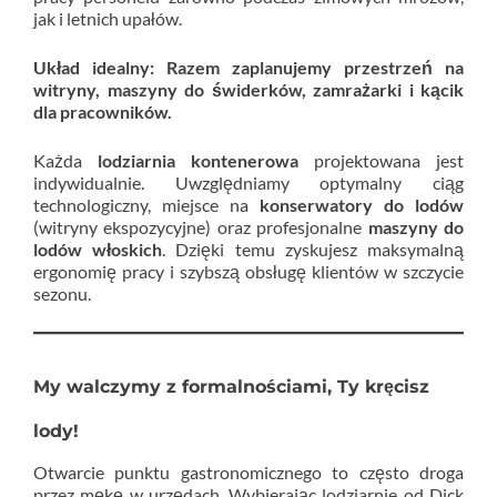
jak i letnich upałów.
Układ idealny: Razem zaplanujemy przestrzeń na
witryny, maszyny do świderków, zamrażarki i kącik
dla pracowników.
Każda
lodziarnia kontenerowa
projektowana jest
indywidualnie. Uwzględniamy optymalny ciąg
technologiczny, miejsce na
konserwatory do lodów
(witryny ekspozycyjne) oraz profesjonalne
maszyny do
lodów włoskich
. Dzięki temu zyskujesz maksymalną
ergonomię pracy i szybszą obsługę klientów w szczycie
sezonu.
My walczymy z formalnościami, Ty kręcisz
lody!
Otwarcie punktu gastronomicznego to często droga
przez mękę w urzędach. Wybierając lodziarnie od Dick