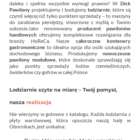
daleka i spełnia wszystkie wymogi prawne? W
Dick
Pawilony
projektujemy i budujemy
lodziarnie
, które są
czymś więcej niż tylko punktem sprzedaży – to maszyny
do zarabiania pieniędzy, stworzone z myślą o Twoim
sukcesie.Jako renomowany
producent pawilonów
handlowych
oferujemy kompleksowe rozwiązania dla
branży HoReCa. Nasze
całoroczne kontenery
gastronomiczne
to idealna opcja dla osób szukających
dochodowego biznesu. Produkujemy
nowoczesne
pawilony modułowe
, które doskonale sprawdzają się
jako punkty sprzedaży lodów rzemieślniczych,
świderków czy gofrów w całej Polsce
Lodziarnie szyte na miarę – Twój pomysł,
nasza
realizacja
Nie wierzymy w gotowce z katalogu. Każda lodziarnia z
płyty warstwowej, która opuszcza naszą halę w
Obornikach, jest unikalna: