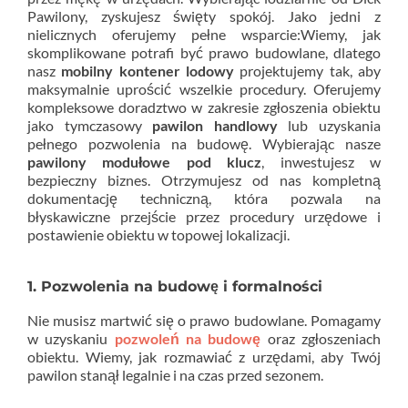
Pawilony, zyskujesz święty spokój. Jako jedni z
nielicznych oferujemy pełne wsparcie:Wiemy, jak
skomplikowane potrafi być prawo budowlane, dlatego
nasz
mobilny kontener lodowy
projektujemy tak, aby
maksymalnie uprościć wszelkie procedury. Oferujemy
kompleksowe doradztwo w zakresie zgłoszenia obiektu
jako tymczasowy
pawilon handlowy
lub uzyskania
pełnego pozwolenia na budowę. Wybierając nasze
pawilony modułowe pod klucz
, inwestujesz w
bezpieczny biznes. Otrzymujesz od nas kompletną
dokumentację techniczną, która pozwala na
błyskawiczne przejście przez procedury urzędowe i
postawienie obiektu w topowej lokalizacji.
1. Pozwolenia na budowę i formalności
Nie musisz martwić się o prawo budowlane. Pomagamy
w uzyskaniu
pozwoleń na budowę
oraz zgłoszeniach
obiektu. Wiemy, jak rozmawiać z urzędami, aby Twój
pawilon stanął legalnie i na czas przed sezonem.