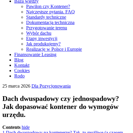
Baza wiedzy
Pawilon czy Kontener?
Najczęstsze pytania. FAQ
Standardy techniczne
Dokumentacja techniczna
Przygotowanie terenu
Wybór dachu
Etapy inwestycji
Jak produkujemy?
Realizacje w Polsce i Europie
Finansowanie Leasing
Blog
Kontakt
Cookies
Rodo
25 marca 2026
Dla Pozycjonowania
Dach dwuspadowy czy jednospadowy?
Jak dopasować kontener do wymogów
urzędu.
Contents
hide
1
Dach dwuspadowy na kontenerze? Tak, to możliwe (a czasem