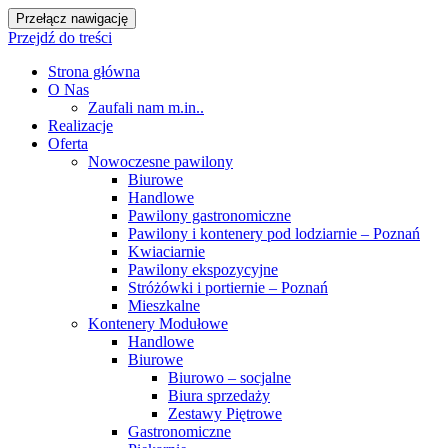
Przełącz nawigację
Przejdź do treści
Strona główna
O Nas
Zaufali nam m.in..
Realizacje
Oferta
Nowoczesne pawilony
Biurowe
Handlowe
Pawilony gastronomiczne
Pawilony i kontenery pod lodziarnie – Poznań
Kwiaciarnie
Pawilony ekspozycyjne
Stróżówki i portiernie – Poznań
Mieszkalne
Kontenery Modułowe
Handlowe
Biurowe
Biurowo – socjalne
Biura sprzedaży
Zestawy Piętrowe
Gastronomiczne