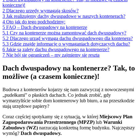
konieczne)!
2
Dlaczego urzędy wymagają skosów?
3
Jak realizujemy dachy dwuspadowe w naszych kontenerach?
4
Oto jak do tego podchodzimy:
5
FAQ – Dach dwuspadowy na kontenerze
5.1
Czy na kontenerze można zamontować dach dwuspadowy?
5.2
Dlaczego urząd wymaga dachu dwuspadowego dla kontenera?
5.3
Gdzie znajdę informacje o wymaganiach dotyczących dachu?
6
Jakie są zalety dachu dwuspadowego na kontenerze?
7
Nie bój się ograniczeń – my zajmiemy się resztą
Dach dwuspadowy na kontenerze? Tak, to
możliwe (a czasem konieczne)!
Budowa z kontenerów kojarzy się nam zazwyczaj z nowoczesnymi
„pudełkami” o płaskich dachach. Co jednak zrobić, gdy
wymarzyliście sobie dom kontenerowy lub biuro, a na przeszkodzie
stają urzędowe papiery?
Coraz częściej spotykamy się z sytuacją, w której
Miejscowy Plan
Zagospodarowania Przestrzennego (MPZP)
lub
Warunki
Zabudowy (WZ)
narzucają konkretną formę budynku. Najczęstszy
wymóg?
Dach dwuspadowy.