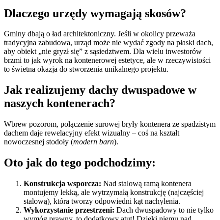
Dlaczego urzędy wymagają skosów?
Gminy dbają o ład architektoniczny. Jeśli w okolicy przeważa
tradycyjna zabudowa, urząd może nie wydać zgody na płaski dach,
aby obiekt „nie gryzł się” z sąsiedztwem. Dla wielu inwestorów
brzmi to jak wyrok na kontenerowej estetyce, ale w rzeczywistości
to świetna okazja do stworzenia unikalnego projektu.
Jak realizujemy dachy dwuspadowe w
naszych kontenerach?
Wbrew pozorom, połączenie surowej bryły kontenera ze spadzistym
dachem daje rewelacyjny efekt wizualny – coś na kształt
nowoczesnej stodoły (
modern barn
).
Oto jak do tego podchodzimy:
Konstrukcja wsporcza:
Nad stalową ramą kontenera
montujemy lekką, ale wytrzymałą konstrukcję (najczęściej
stalową), która tworzy odpowiedni kąt nachylenia.
Wykorzystanie przestrzeni:
Dach dwuspadowy to nie tylko
wymóg prawny, to dodatkowy atut! Dzięki niemu nad