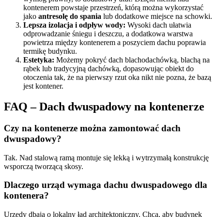
kontenerem powstaje przestrzeń, którą można wykorzystać
jako
antresolę do spania
lub dodatkowe miejsce na schowki.
Lepsza izolacja i odpływ wody:
Wysoki dach ułatwia
odprowadzanie śniegu i deszczu, a dodatkowa warstwa
powietrza między kontenerem a poszyciem dachu poprawia
termikę budynku.
Estetyka:
Możemy pokryć dach blachodachówką, blachą na
rąbek lub tradycyjną dachówką, dopasowując obiekt do
otoczenia tak, że na pierwszy rzut oka nikt nie pozna, że bazą
jest kontener.
FAQ – Dach dwuspadowy na kontenerze
Czy na kontenerze można zamontować dach
dwuspadowy?
Tak. Nad stalową ramą montuje się lekką i wytrzymałą konstrukcję
wsporczą tworzącą skosy.
Dlaczego urząd wymaga dachu dwuspadowego dla
kontenera?
Urzędy dbają o lokalny ład architektoniczny. Chcą, aby budynek