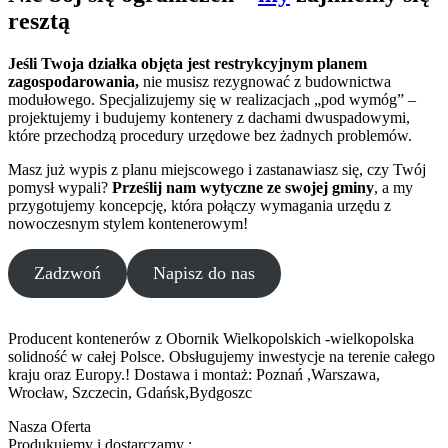
resztą
Jeśli Twoja działka objęta jest restrykcyjnym planem
zagospodarowania,
nie musisz rezygnować z budownictwa
modułowego. Specjalizujemy się w realizacjach „pod wymóg” –
projektujemy i budujemy kontenery z dachami dwuspadowymi,
które przechodzą procedury urzędowe bez żadnych problemów.
Masz już wypis z planu miejscowego i zastanawiasz się, czy Twój
pomysł wypali?
Prześlij nam wytyczne ze swojej gminy
, a my
przygotujemy koncepcję, która połączy wymagania urzędu z
nowoczesnym stylem kontenerowym!
Zadzwoń
Napisz do nas
Producent kontenerów z Obornik Wielkopolskich -wielkopolska
solidność w całej Polsce. Obsługujemy inwestycje na terenie całego
kraju oraz Europy.! Dostawa i montaż: Poznań ,Warszawa,
Wrocław, Szczecin, Gdańsk,Bydgoszc
Nasza Oferta
Produkujemy i dostarczamy :