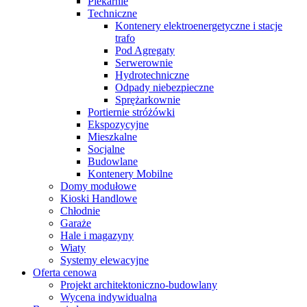
Piekarnie
Techniczne
Kontenery elektroenergetyczne i stacje
trafo
Pod Agregaty
Serwerownie
Hydrotechniczne
Odpady niebezpieczne
Sprężarkownie
Portiernie stróżówki
Ekspozycyjne
Mieszkalne
Socjalne
Budowlane
Kontenery Mobilne
Domy modułowe
Kioski Handlowe
Chłodnie
Garaże
Hale i magazyny
Wiaty
Systemy elewacyjne
Oferta cenowa
Projekt architektoniczno-budowlany
Wycena indywidualna