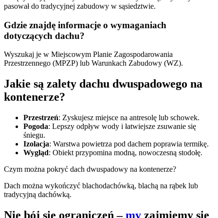
pasował do tradycyjnej zabudowy w sąsiedztwie.
Gdzie znajdę informacje o wymaganiach
dotyczących dachu?
Wyszukaj je w Miejscowym Planie Zagospodarowania
Przestrzennego (MPZP) lub Warunkach Zabudowy (WZ).
Jakie są zalety dachu dwuspadowego na
kontenerze?
Przestrzeń
: Zyskujesz miejsce na antresolę lub schowek.
Pogoda
: Lepszy odpływ wody i łatwiejsze zsuwanie się
śniegu.
Izolacja
: Warstwa powietrza pod dachem poprawia termikę.
Wygląd
: Obiekt przypomina modną, nowoczesną stodołę.
Czym można pokryć dach dwuspadowy na kontenerze?
Dach można wykończyć blachodachówką, blachą na rąbek lub
tradycyjną dachówką.
Nie bój się ograniczeń –
my
zajmiemy się